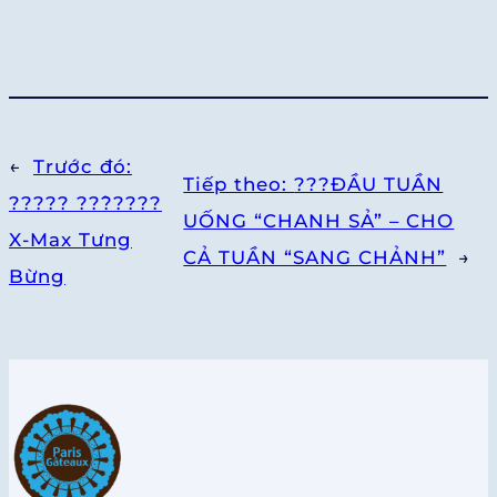
←
Trước đó:
Tiếp theo:
???ĐẦU TUẦN
????? ??̂?????
UỐNG “CHANH SẢ” – CHO
X-Max Tưng
CẢ TUẦN “SANG CHẢNH”
→
Bừng