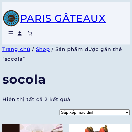
Chuyển
PARIS GÂTEAUX
đến
phần
nội
dung
Trang chủ
/
Shop
/ Sản phẩm được gắn thẻ
“socola”
socola
Hiển thị tất cả 2 kết quả