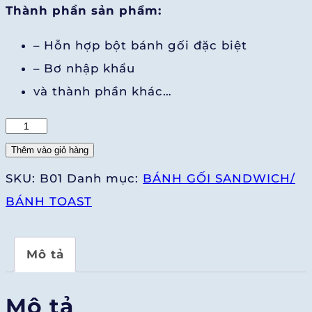
Thành phần sản phẩm:
– Hỗn hợp bột bánh gối đặc biệt
– Bơ nhập khẩu
và thành phần khác…
Bánh
Toast
Thêm vào giỏ hàng
Sữa
SKU:
B01
Danh mục:
BÁNH GỐI SANDWICH/
Tươi
BÁNH TOAST
số
lượng
Mô tả
Mô tả