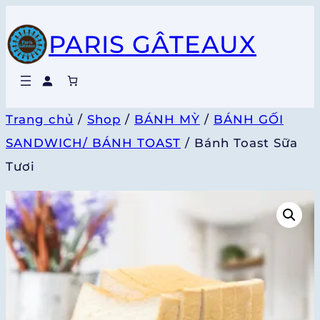
Chuyển
PARIS GÂTEAUX
đến
phần
nội
dung
Trang chủ
/
Shop
/
BÁNH MỲ
/
BÁNH GỐI
SANDWICH/ BÁNH TOAST
/ Bánh Toast Sữa
Tươi