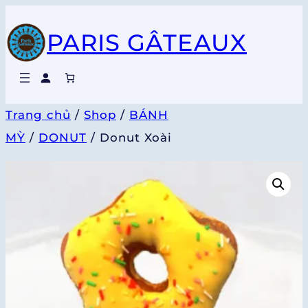
Chuyển
PARIS GÂTEAUX
đến
phần
nội
dung
Trang chủ
/
Shop
/
BÁNH
MỲ
/
DONUT
/ Donut Xoài