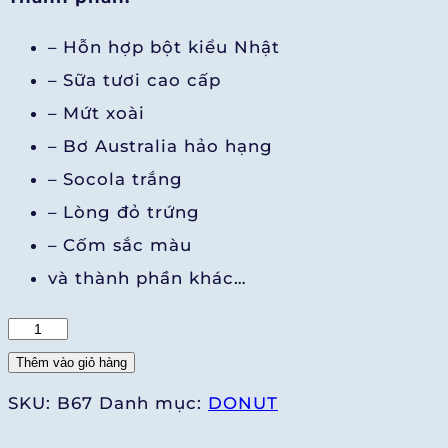
– Hỗn hợp bột kiểu Nhật
– Sữa tươi cao cấp
– Mứt xoài
– Bơ Australia hảo hạng
– Socola trắng
– Lòng đỏ trứng
– Cốm sắc màu
và thành phần khác…
Donut
Xoài
Thêm vào giỏ hàng
số
SKU:
B67
Danh mục:
DONUT
lượng