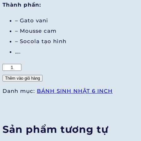
Thành phần:
– Gato vani
– Mousse cam
– Socola tạo hình
….
Bánh
Mousse
Thêm vào giỏ hàng
Cam
Danh mục:
BÁNH SINH NHẬT 6 INCH
Vàng
6"
số
Sản phẩm tương tự
lượng