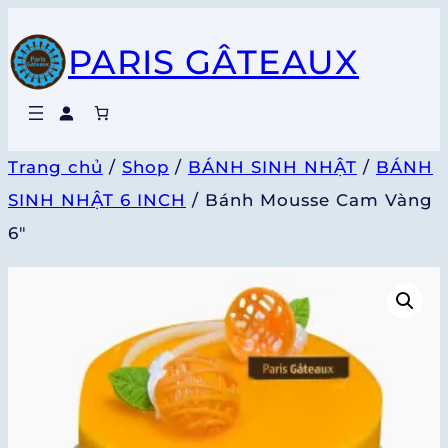
Chuyển
PARIS GÂTEAUX
đến
phần
nội
dung
Trang chủ
/
Shop
/
BÁNH SINH NHẬT
/
BÁNH
SINH NHẬT 6 INCH
/ Bánh Mousse Cam Vàng
6″