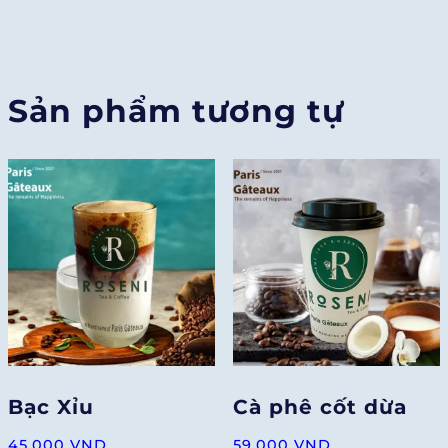
Sản phẩm tương tự
Bạc Xỉu
Cà phê cốt dừa
45.000
VND
59.000
VND