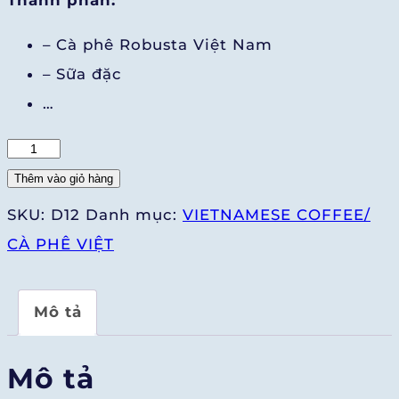
Thành phần:
– Cà phê Robusta Việt Nam
– Sữa đặc
…
Cà
phê
Thêm vào giỏ hàng
sữa
SKU:
D12
Danh mục:
VIETNAMESE COFFEE/
số
CÀ PHÊ VIỆT
lượng
Mô tả
Mô tả