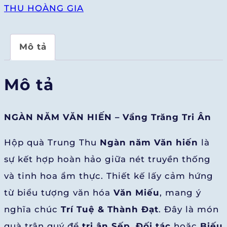
NĂM
THU HOÀNG GIA
VĂN
HIẾN
Mô tả
3
số
Mô tả
lượng
NGÀN NĂM VĂN HIẾN – Vầng Trăng Tri Ân
Hộp quà Trung Thu
Ngàn năm Văn hiến
là
sự kết hợp hoàn hảo giữa nét truyền thống
và tinh hoa ẩm thực. Thiết kế lấy cảm hứng
từ biểu tượng văn hóa
Văn Miếu
, mang ý
nghĩa chúc
Trí Tuệ & Thành Đạt
. Đây là món
quà trân quý để
tri ân Sếp, Đối tác
hoặc
Biếu