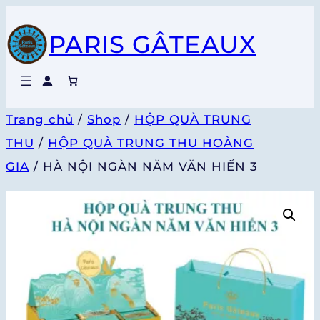
Chuyển
PARIS GÂTEAUX
đến
phần
nội
dung
Trang chủ
/
Shop
/
HỘP QUÀ TRUNG
THU
/
HỘP QUÀ TRUNG THU HOÀNG
GIA
/ HÀ NỘI NGÀN NĂM VĂN HIẾN 3