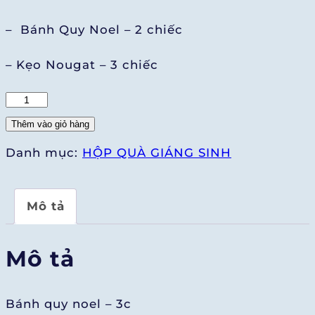
– Bánh Quy Noel – 2 chiếc
– Kẹo Nougat – 3 chiếc
Sweet
Noel
Thêm vào giỏ hàng
số
Danh mục:
HỘP QUÀ GIÁNG SINH
lượng
Mô tả
Mô tả
Bánh quy noel – 3c