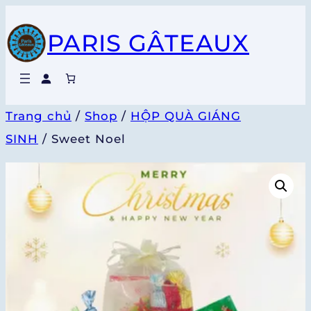
Chuyển
PARIS GÂTEAUX
đến
phần
nội
dung
Trang chủ
/
Shop
/
HỘP QUÀ GIÁNG
SINH
/ Sweet Noel