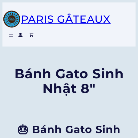
Chuyển
PARIS GÂTEAUX
đến
phần
nội
dung
Bánh Gato Sinh
Nhật 8″
🎂 Bánh Gato Sinh