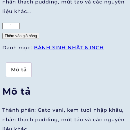
nhân thạch pudding, mứt táo và các nguyên
liệu khác…
Endless
Love
Thêm vào giỏ hàng
6"
Danh mục:
BÁNH SINH NHẬT 6 INCH
số
lượng
Mô tả
Mô tả
Thành phần: Gato vani, kem tươi nhập khẩu,
nhân thạch pudding, mứt táo và các nguyên
liệu khác…