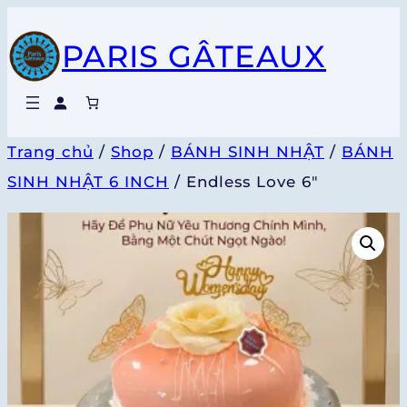
Chuyển
PARIS GÂTEAUX
đến
phần
nội
dung
Trang chủ
/
Shop
/
BÁNH SINH NHẬT
/
BÁNH
SINH NHẬT 6 INCH
/ Endless Love 6″