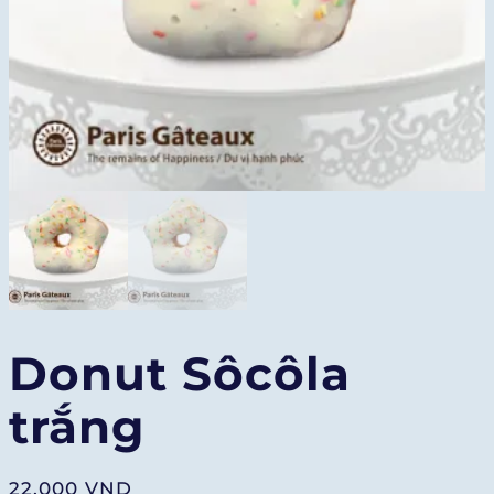
Donut Sôcôla
trắng
22.000
VND