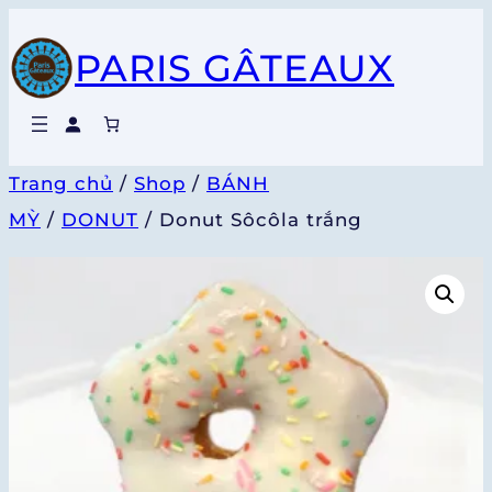
Chuyển
PARIS GÂTEAUX
đến
phần
nội
dung
Trang chủ
/
Shop
/
BÁNH
MỲ
/
DONUT
/ Donut Sôcôla trắng