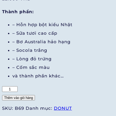
Thành phần:
– Hỗn hợp bột kiểu Nhật
– Sữa tươi cao cấp
– Bơ Australia hảo hạng
– Socola trắng
– Lòng đỏ trứng
– Cốm sắc màu
và thành phần khác…
Donut
Sôcôla
Thêm vào giỏ hàng
trắng
SKU:
B69
Danh mục:
DONUT
số