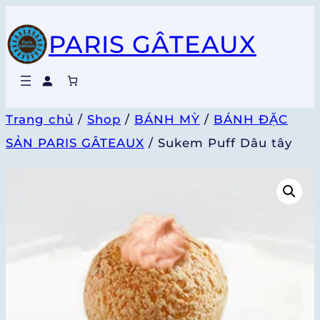
Chuyển
PARIS GÂTEAUX
đến
phần
nội
dung
Trang chủ
/
Shop
/
BÁNH MỲ
/
BÁNH ĐẶC
SẢN PARIS GÂTEAUX
/ Sukem Puff Dâu tây