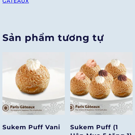
GÂTEAUX
số
lượng
Sản phẩm tương tự
Sukem Puff Vani
Sukem Puff (1