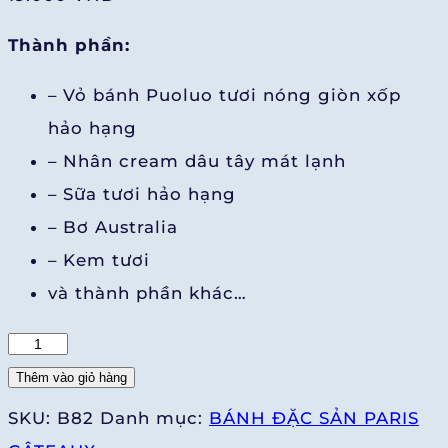
Thành phần:
– Vỏ bánh Puoluo tươi nóng giòn xốp
hảo hạng
– Nhân cream dâu tây mát lạnh
– Sữa tươi hảo hạng
– Bơ Australia
– Kem tươi
và thành phần khác…
Sukem
Puff
Thêm vào giỏ hàng
Dâu
SKU:
B82
Danh mục:
BÁNH ĐẶC SẢN PARIS
tây