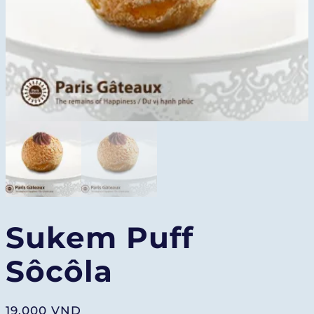
Sukem Puff
Sôcôla
19.000
VND