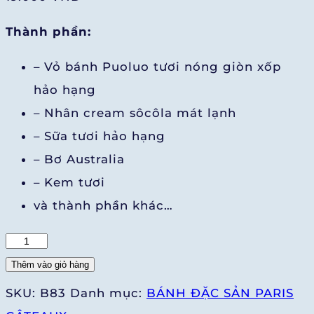
Thành phần:
– Vỏ bánh Puoluo tươi nóng giòn xốp
hảo hạng
– Nhân cream sôcôla mát lạnh
– Sữa tươi hảo hạng
– Bơ Australia
– Kem tươi
và thành phần khác…
Sukem
Puff
Thêm vào giỏ hàng
Sôcôla
SKU:
B83
Danh mục:
BÁNH ĐẶC SẢN PARIS
số