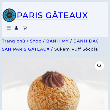
Chuyển
PARIS GÂTEAUX
đến
phần
nội
dung
Trang chủ
/
Shop
/
BÁNH MỲ
/
BÁNH ĐẶC
SẢN PARIS GÂTEAUX
/ Sukem Puff Sôcôla