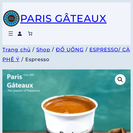
Chuyển
PARIS GÂTEAUX
đến
phần
nội
dung
Trang chủ
/
Shop
/
ĐỒ UỐNG
/
ESPRESSO/ CÀ
PHÊ Ý
/ Espresso