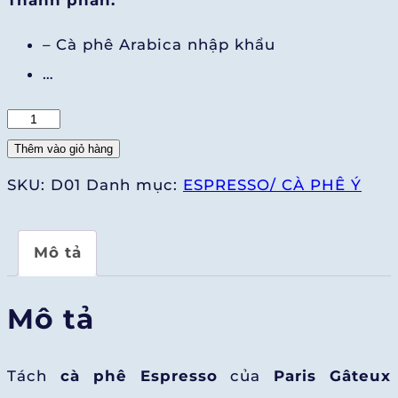
Thành phần:
– Cà phê Arabica nhập khẩu
…
Espresso
số
Thêm vào giỏ hàng
lượng
SKU:
D01
Danh mục:
ESPRESSO/ CÀ PHÊ Ý
Mô tả
Mô tả
Tách
cà phê Espresso
của
Paris Gâteux