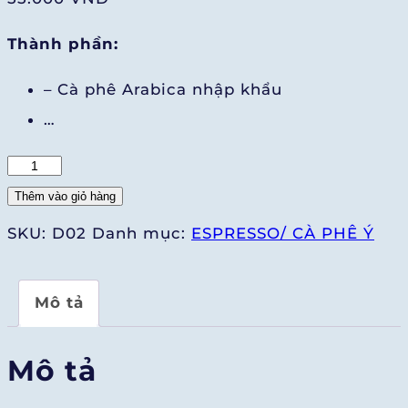
Thành phần:
– Cà phê Arabica nhập khẩu
…
Americano
(Hot
Thêm vào giỏ hàng
500cc/
SKU:
D02
Danh mục:
ESPRESSO/ CÀ PHÊ Ý
Ice
700cc)
Mô tả
số
lượng
Mô tả