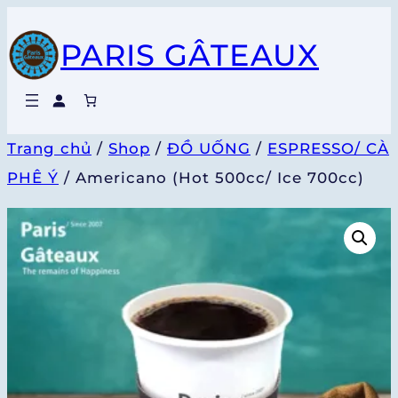
Chuyển
PARIS GÂTEAUX
đến
phần
nội
dung
Trang chủ
/
Shop
/
ĐỒ UỐNG
/
ESPRESSO/ CÀ
PHÊ Ý
/ Americano (Hot 500cc/ Ice 700cc)