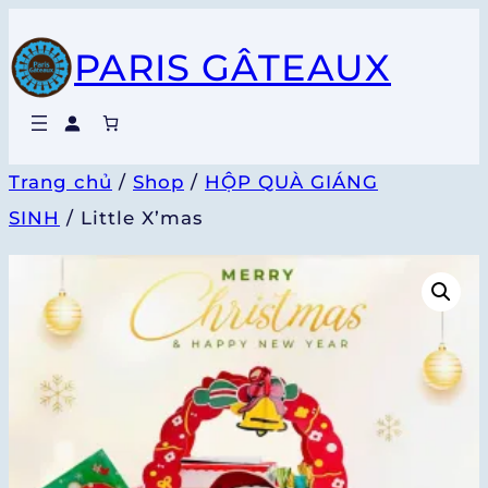
Chuyển
PARIS GÂTEAUX
đến
phần
nội
dung
Trang chủ
/
Shop
/
HỘP QUÀ GIÁNG
SINH
/ Little X’mas