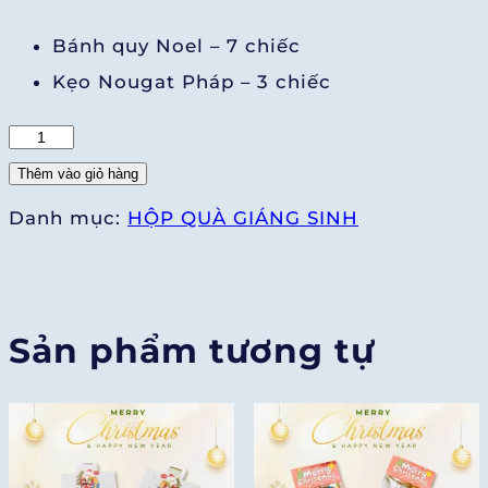
Bánh quy Noel – 7 chiếc
Kẹo Nougat Pháp – 3 chiếc
Little
X'mas
Thêm vào giỏ hàng
số
Danh mục:
HỘP QUÀ GIÁNG SINH
lượng
Sản phẩm tương tự